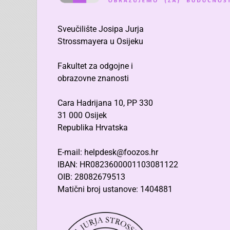
Sveučilište Josipa Jurja
Strossmayera u Osijeku
Fakultet za odgojne i
obrazovne znanosti
Cara Hadrijana 10, PP 330
31 000 Osijek
Republika Hrvatska
E-mail: helpdesk@foozos.hr
IBAN: HR0823600001103081122
OIB: 28082679513
Matični broj ustanove: 1404881