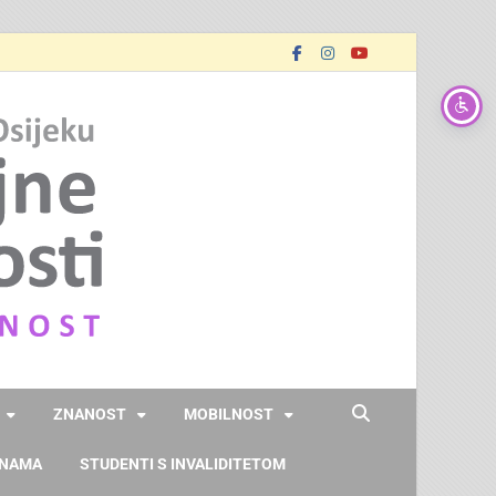
FOOZOS
Obrazujemo (za) budućnost
ZNANOST
MOBILNOST
 NAMA
STUDENTI S INVALIDITETOM