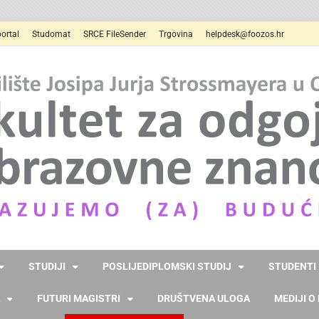
ortal
Studomat
SRCE FileSender
Trgovina
helpdesk@foozos.hr
STUDIJI
POSLIJEDIPLOMSKI STUDIJ
STUDENTI
FUTURI MAGISTRI
DRUŠTVENA ULOGA
MEDIJI O