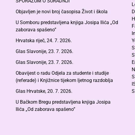
SPORAZUM O SURADNJI
L
Objavljen je novi broj časopisa Život i škola
D
H
U Somboru predstavljena knjiga Josipa Ilića „Od
F
zaborava spašeno”
I
Hrvatska riječ, 24. 7. 2026.
Y
S
Glas Slavonije, 23. 7. 2026.
S
Glas Slavonije, 23. 7. 2026.
E
N
Obavijest o radu Odjela za studente i studije
S
(referade) i Knjižnice tijekom ljetnog razdoblja
I
Glas Hrvatske, 20. 7. 2026.
S
U Bačkom Bregu predstavljena knjiga Josipa
Ilića „Od zaborava spašeno”