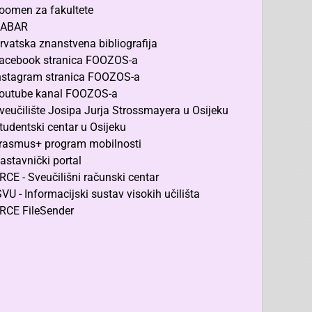
oomen za fakultete
ABAR
rvatska znanstvena bibliografija
acebook stranica FOOZOS-a
nstagram stranica FOOZOS-a
outube kanal FOOZOS-a
veučilište Josipa Jurja Strossmayera u Osijeku
tudentski centar u Osijeku
rasmus+ program mobilnosti
astavnički portal
RCE - Sveučilišni računski centar
SVU - Informacijski sustav visokih učilišta
RCE FileSender