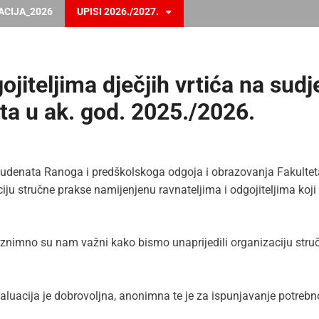
ACIJA_2026
UPISI 2026./2027.
ojiteljima dječjih vrtića na sudj
ta u ak. god. 2025./2026.
studenata Ranoga i predškolskoga odgoja i obrazovanja Fakultet
iju stručne prakse namijenjenu ravnateljima i odgojiteljima koj
 iznimno su nam važni kako bismo unaprijedili organizaciju struč
luacija je dobrovoljna, anonimna te je za ispunjavanje potrebn