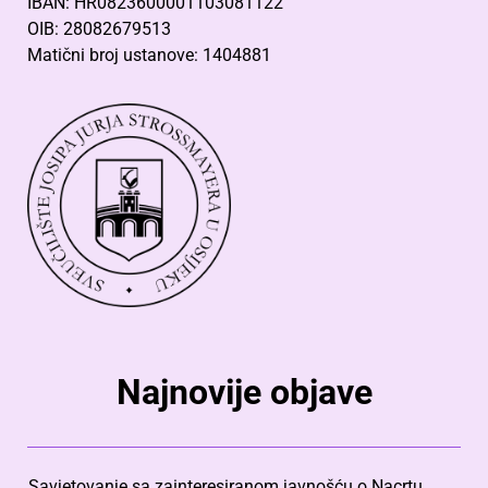
IBAN: HR0823600001103081122
OIB: 28082679513
Matični broj ustanove: 1404881
Najnovije objave
Savjetovanje sa zainteresiranom javnošću o Nacrtu