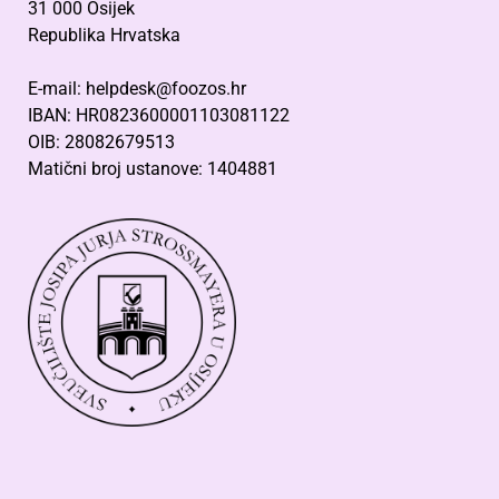
31 000 Osijek
Republika Hrvatska
E-mail: helpdesk@foozos.hr
IBAN: HR0823600001103081122
OIB: 28082679513
Matični broj ustanove: 1404881