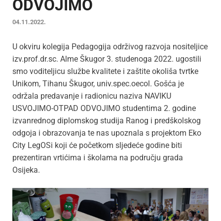
ODVOJIMO
04.11.2022.
U okviru kolegija Pedagogija održivog razvoja nositeljice
izv.prof.dr.sc. Alme Škugor 3. studenoga 2022. ugostili
smo voditeljicu službe kvalitete i zaštite okoliša tvrtke
Unikom, Tihanu Škugor, univ.spec.oecol. Gošća je
održala predavanje i radionicu naziva NAVIKU
USVOJIMO-OTPAD ODVOJIMO studentima 2. godine
izvanrednog diplomskog studija Ranog i predškolskog
odgoja i obrazovanja te nas upoznala s projektom Eko
City LegOSi koji će početkom sljedeće godine biti
prezentiran vrtićima i školama na području grada
Osijeka.