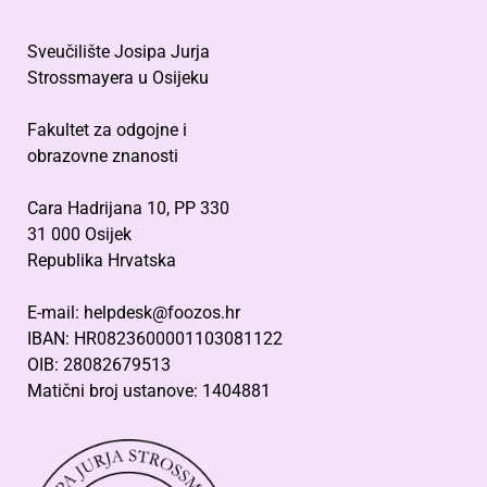
Sveučilište Josipa Jurja
Strossmayera u Osijeku
Fakultet za odgojne i
obrazovne znanosti
Cara Hadrijana 10, PP 330
31 000 Osijek
Republika Hrvatska
E-mail: helpdesk@foozos.hr
IBAN: HR0823600001103081122
OIB: 28082679513
Matični broj ustanove: 1404881