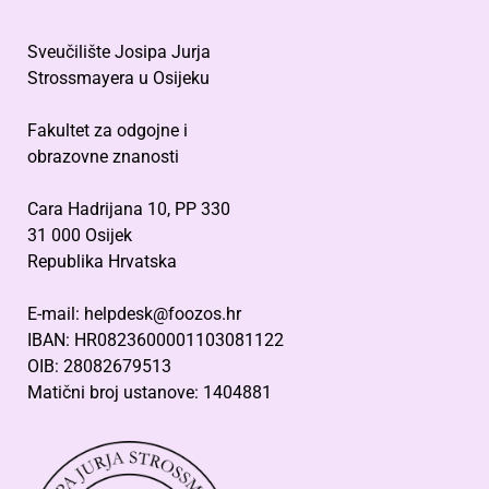
Sveučilište Josipa Jurja
Strossmayera u Osijeku
Fakultet za odgojne i
obrazovne znanosti
Cara Hadrijana 10, PP 330
31 000 Osijek
Republika Hrvatska
E-mail: helpdesk@foozos.hr
IBAN: HR0823600001103081122
OIB: 28082679513
Matični broj ustanove: 1404881