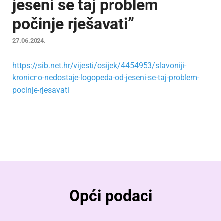
jeseni se taj problem
počinje rješavati”
27.06.2024.
https://sib.net.hr/vijesti/osijek/4454953/slavoniji-
kronicno-nedostaje-logopeda-od-jeseni-se-taj-problem-
pocinje-rjesavati
Opći podaci