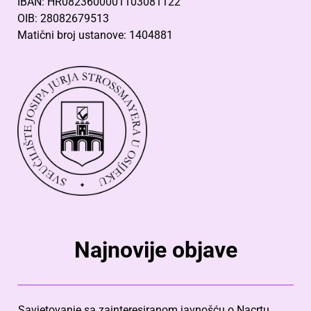
IBAN: HR0823600001103081122
OIB: 28082679513
Matični broj ustanove: 1404881
Najnovije objave
Savjetovanje sa zainteresiranom javnošću o Nacrtu