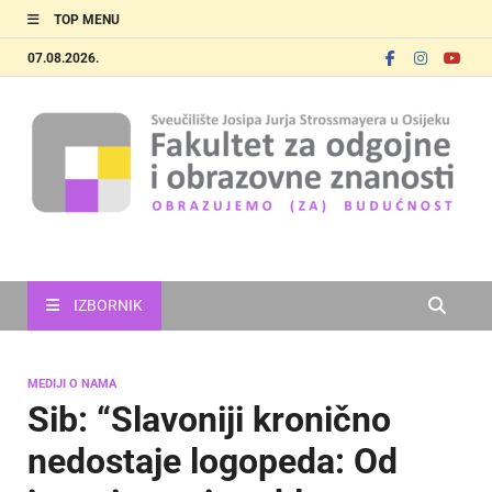
TOP MENU
07.08.2026.
FOOZOS
Obrazujemo (za) budućnost
IZBORNIK
MEDIJI O NAMA
Sib: “Slavoniji kronično
nedostaje logopeda: Od