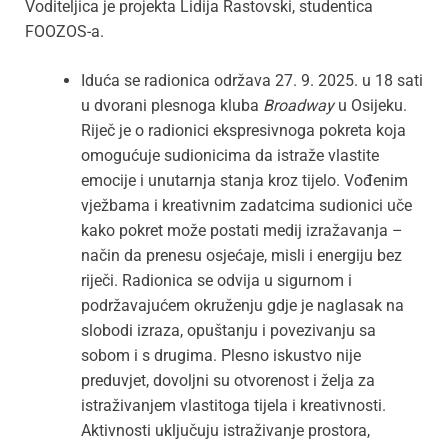
Voditeljica je projekta Lidija Rastovski, studentica
FOOZOS-a.
Iduća se radionica održava 27. 9. 2025. u 18 sati
u dvorani plesnoga kluba
Broadway
u Osijeku.
Riječ je o radionici ekspresivnoga pokreta koja
omogućuje sudionicima da istraže vlastite
emocije i unutarnja stanja kroz tijelo. Vođenim
vježbama i kreativnim zadatcima sudionici uče
kako pokret može postati medij izražavanja –
način da prenesu osjećaje, misli i energiju bez
riječi. Radionica se odvija u sigurnom i
podržavajućem okruženju gdje je naglasak na
slobodi izraza, opuštanju i povezivanju sa
sobom i s drugima. Plesno iskustvo nije
preduvjet, dovoljni su otvorenost i želja za
istraživanjem vlastitoga tijela i kreativnosti.
Aktivnosti uključuju istraživanje prostora,