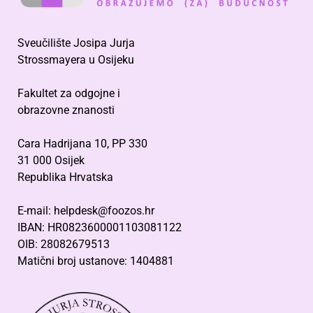
Sveučilište Josipa Jurja
Strossmayera u Osijeku
Fakultet za odgojne i
obrazovne znanosti
Cara Hadrijana 10, PP 330
31 000 Osijek
Republika Hrvatska
E-mail: helpdesk@foozos.hr
IBAN: HR0823600001103081122
OIB: 28082679513
Matični broj ustanove: 1404881