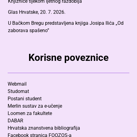
Knjižnice tijekom ljetnog razdoblja
Glas Hrvatske, 20. 7. 2026.
U Bačkom Bregu predstavljena knjiga Josipa Ilića „Od
zaborava spašeno”
Korisne poveznice
Webmail
Studomat
Postani student
Merlin sustav za e-učenje
Loomen za fakultete
DABAR
Hrvatska znanstvena bibliografija
Facebook stranica FOOZOS-a