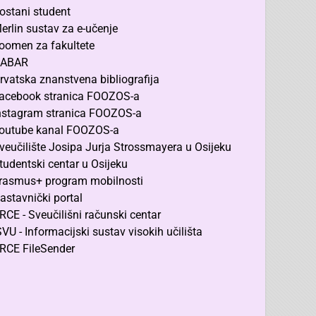
ostani student
erlin sustav za e-učenje
oomen za fakultete
ABAR
rvatska znanstvena bibliografija
acebook stranica FOOZOS-a
nstagram stranica FOOZOS-a
outube kanal FOOZOS-a
veučilište Josipa Jurja Strossmayera u Osijeku
tudentski centar u Osijeku
rasmus+ program mobilnosti
astavnički portal
RCE - Sveučilišni računski centar
SVU - Informacijski sustav visokih učilišta
RCE FileSender