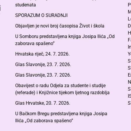
studenata
P
M
SPORAZUM O SURADNJI
L
Objavljen je novi broj časopisa Život i škola
D
H
U Somboru predstavljena knjiga Josipa Ilića „Od
F
zaborava spašeno”
I
Hrvatska riječ, 24. 7. 2026.
Y
S
Glas Slavonije, 23. 7. 2026.
S
Glas Slavonije, 23. 7. 2026.
E
N
Obavijest o radu Odjela za studente i studije
S
(referade) i Knjižnice tijekom ljetnog razdoblja
I
Glas Hrvatske, 20. 7. 2026.
S
U Bačkom Bregu predstavljena knjiga Josipa
Ilića „Od zaborava spašeno”