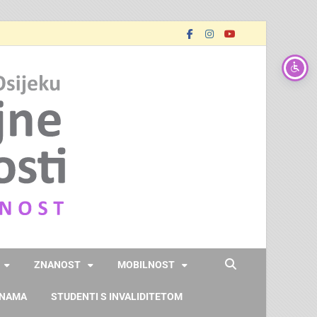
FOOZOS
Obrazujemo (za) budućnost
ZNANOST
MOBILNOST
 NAMA
STUDENTI S INVALIDITETOM