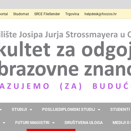
ortal
Studomat
SRCE FileSender
Trgovina
helpdesk@foozos.hr
STUDIJI
POSLIJEDIPLOMSKI STUDIJ
STUDENTI
FUTURI MAGISTRI
DRUŠTVENA ULOGA
MEDIJI O