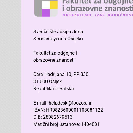
Sveučilište Josipa Jurja
Strossmayera u Osijeku
Fakultet za odgojne i
obrazovne znanosti
Cara Hadrijana 10, PP 330
31 000 Osijek
Republika Hrvatska
E-mail: helpdesk@foozos.hr
IBAN: HR0823600001103081122
OIB: 28082679513
Matični broj ustanove: 1404881