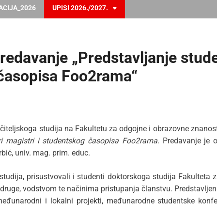
ACIJA_2026
UPISI 2026./2027.
predavanje „Predstavljanje stud
 časopisa Foo2rama“
Učiteljskoga studija na Fakultetu za odgojne i obrazovne znanos
ri magistri i studentskog časopisa Foo2rama
. Predavanje je 
bić, univ. mag. prim. educ.
studija, prisustvovali i studenti doktorskoga studija Fakulteta
udruge, vodstvom te načinima pristupanja članstvu. Predstavljen
međunarodni i lokalni projekti, međunarodne studentske konfe