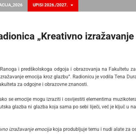
ACIJA_2026
UPISI 2026./2027.
radionica „Kreativno izražavanj
e Ranoga i predškolskoga odgoja i obrazovanja na Fakultetu za
ražavanje emocija kroz glazbu“. Radionicu je vodila Tena Duran, 
kulteta za odgojne i obrazovne znanosti.
 kako se emocije mogu izraziti i osvijestiti elementima muzikot
tska glazba ni glazba koja sama po sebi liječi, već je ključ u n
ivno izražavanje emocija
koja produbljuje temu i nudi alate za o