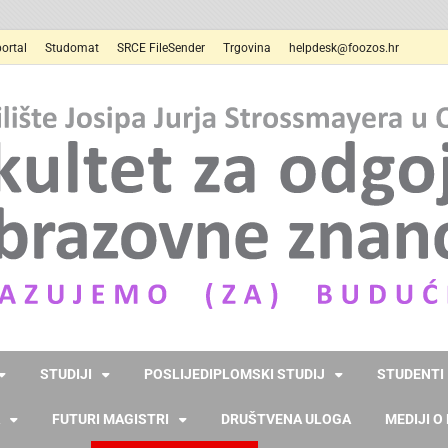
ortal
Studomat
SRCE FileSender
Trgovina
helpdesk@foozos.hr
STUDIJI
POSLIJEDIPLOMSKI STUDIJ
STUDENTI
FUTURI MAGISTRI
DRUŠTVENA ULOGA
MEDIJI O