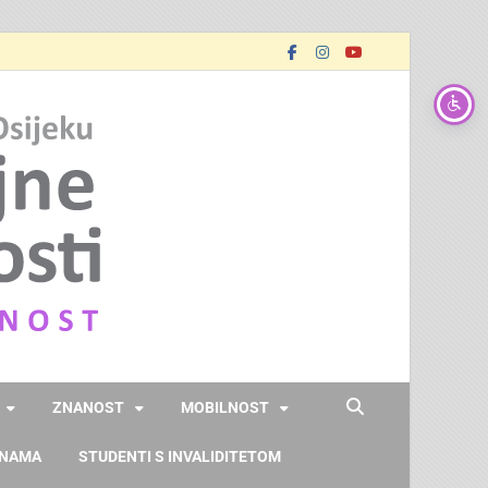
FOOZOS
Obrazujemo (za) budućnost
ZNANOST
MOBILNOST
 NAMA
STUDENTI S INVALIDITETOM