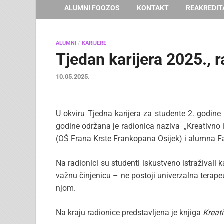
ALUMNI FOOZOS
KONTAKT
REAKREDIT
ALUMNI
/
KARIJERE
Tjedan karijera 2025., 
10.05.2025.
U okviru Tjedna karijera za studente 2. godin
godine održana je radionica naziva „Kreativno iz
(OŠ Frana Krste Frankopana Osijek) i alumna Fa
Na radionici su studenti iskustveno istraživali
važnu činjenicu – ne postoji univerzalna terapeu
njom.
Na kraju radionice predstavljena je knjiga
Kreat