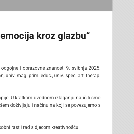
e emocija kroz glazbu“
 odgojne i obrazovne znanosti 9. svibnja 2025.
univ. mag. prim. educ., univ. spec. art. therap.
erapije. U kratkom uvodnom izlaganju naučili smo
ašem doživljaju i načinu na koji se povezujemo s
sobni rast i rad s djecom kreativnošću.