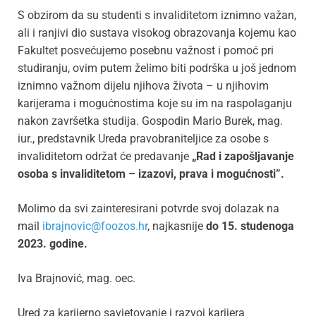
S obzirom da su studenti s invaliditetom iznimno važan,
ali i ranjivi dio sustava visokog obrazovanja kojemu kao
Fakultet posvećujemo posebnu važnost i pomoć pri
studiranju, ovim putem želimo biti podrška u još jednom
iznimno važnom dijelu njihova života – u njihovim
karijerama i mogućnostima koje su im na raspolaganju
nakon završetka studija. Gospodin Mario Burek, mag.
iur., predstavnik Ureda pravobraniteljice za osobe s
invaliditetom održat će predavanje
„Rad i zapošljavanje
osoba s invaliditetom – izazovi, prava i mogućnosti”.
Molimo da svi zainteresirani potvrde svoj dolazak na
mail
ibrajnovic@foozos.hr
, najkasnije
do 15. studenoga
2023. godine.
Iva Brajnović, mag. oec.
Ured za karijerno savjetovanje i razvoj karijera