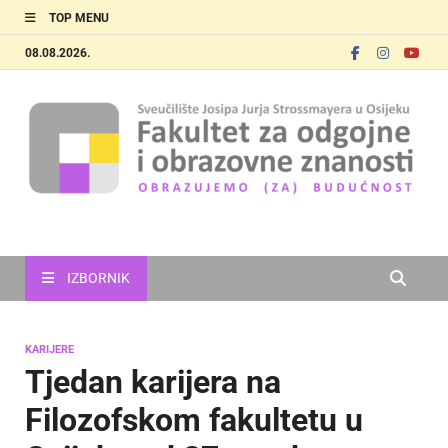
TOP MENU
08.08.2026.
FOOZOS
Obrazujemo (za) budućnost
IZBORNIK
KARIJERE
Tjedan karijera na
Filozofskom fakultetu u