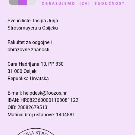
Sveučilište Josipa Jurja
Strossmayera u Osijeku
Fakultet za odgojne i
obrazovne znanosti
Cara Hadrijana 10, PP 330
31 000 Osijek
Republika Hrvatska
E-mail: helpdesk@foozos.hr
IBAN: HR0823600001103081122
OIB: 28082679513
Matični broj ustanove: 1404881