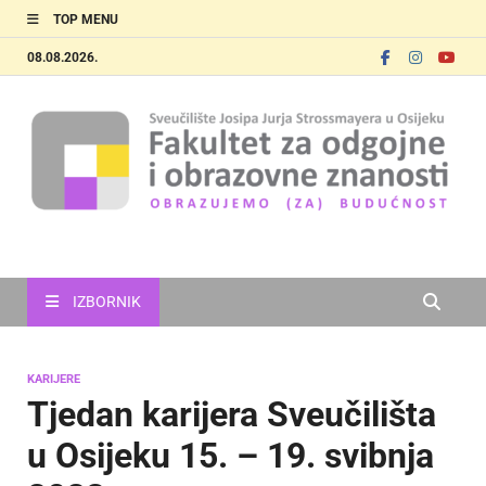
TOP MENU
08.08.2026.
FOOZOS
Obrazujemo (za) budućnost
IZBORNIK
KARIJERE
Tjedan karijera Sveučilišta
u Osijeku 15. – 19. svibnja