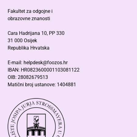
Fakultet za odgojne i
obrazovne znanosti
Cara Hadrijana 10, PP 330
31 000 Osijek
Republika Hrvatska
E-mail: helpdesk@foozos.hr
IBAN: HR0823600001103081122
OIB: 28082679513
Matični broj ustanove: 1404881