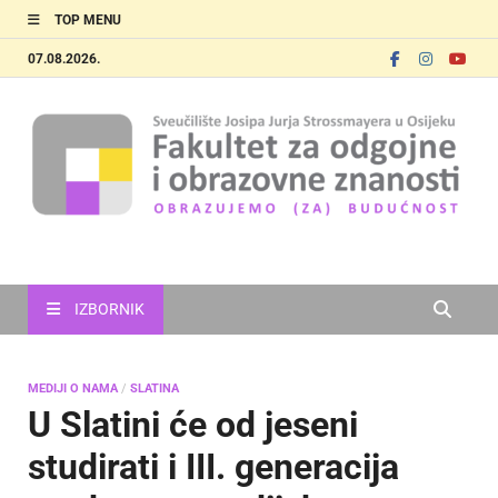
TOP MENU
07.08.2026.
FOOZOS
Obrazujemo (za) budućnost
IZBORNIK
MEDIJI O NAMA
/
SLATINA
U Slatini će od jeseni
studirati i III. generacija