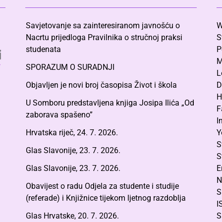
Savjetovanje sa zainteresiranom javnošću o
W
Nacrtu prijedloga Pravilnika o stručnoj praksi
S
studenata
P
M
SPORAZUM O SURADNJI
L
Objavljen je novi broj časopisa Život i škola
D
H
U Somboru predstavljena knjiga Josipa Ilića „Od
F
zaborava spašeno”
I
Hrvatska riječ, 24. 7. 2026.
Y
S
Glas Slavonije, 23. 7. 2026.
S
Glas Slavonije, 23. 7. 2026.
E
N
Obavijest o radu Odjela za studente i studije
S
(referade) i Knjižnice tijekom ljetnog razdoblja
I
Glas Hrvatske, 20. 7. 2026.
S