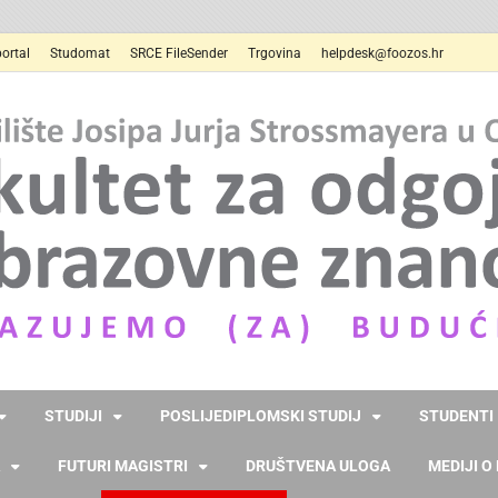
ortal
Studomat
SRCE FileSender
Trgovina
helpdesk@foozos.hr
STUDIJI
POSLIJEDIPLOMSKI STUDIJ
STUDENTI
FUTURI MAGISTRI
DRUŠTVENA ULOGA
MEDIJI O