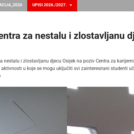
ACIJA_2026
UPISI 2026./2027.
ntra za nestalu i zlostavljanu d
za nestalu i zlostavljanu djecu Osijek na poziv Centra za karijer
 aktivnosti u koje se mogu uključiti svi zainteresirani studenti u
e