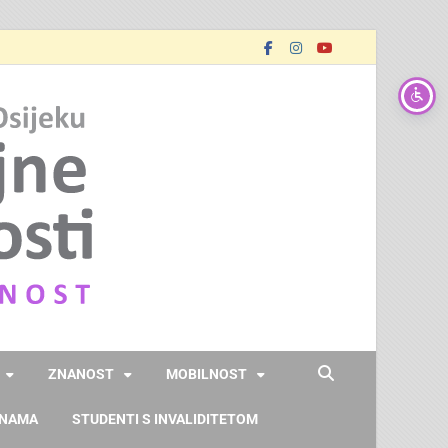
FOOZOS
Obrazujemo (za) budućnost
ZNANOST
MOBILNOST
 NAMA
STUDENTI S INVALIDITETOM