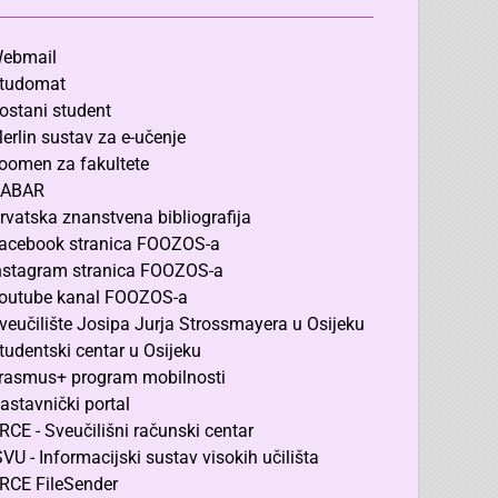
ebmail
tudomat
ostani student
erlin sustav za e-učenje
oomen za fakultete
ABAR
rvatska znanstvena bibliografija
acebook stranica FOOZOS-a
nstagram stranica FOOZOS-a
outube kanal FOOZOS-a
veučilište Josipa Jurja Strossmayera u Osijeku
tudentski centar u Osijeku
rasmus+ program mobilnosti
astavnički portal
RCE - Sveučilišni računski centar
SVU - Informacijski sustav visokih učilišta
RCE FileSender