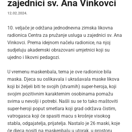
zajednici sv. Ana Vinkovci
12.02.2024.
10. veljače je održana jednodnevna zimska likovna
radionica Centra za pružanje usluga u zajednici sv. Ana
Vinkovci. Prema idejnom načelu radionice, na njoj
sudjeluju akademski obrazovani umjetnici koji su
ujedno i likovni pedagozi.
U vremenu maskenbala, tema je ove radionice bila
maska. Djeca su oslikavala i ukrašavala maske likova
koji bi željeli biti te svojih (stvarnih) super-heroja, koji
svojim pozitivnim karakternim osobinama pomažu
svima u nevolji i potrebi. Našli su se to tako maštoviti
super-heroji poput smetlara koji grad održava čistim,
vatrogasca koji će spasiti macu s krošnje visokog
stabla, odgajatelja, prijatelja. Nastalo je 26 maski, koje
će djeca nositi na maskenbalu u utorak, u prostoru