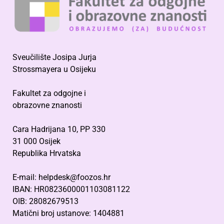
Sveučilište Josipa Jurja
Strossmayera u Osijeku
Fakultet za odgojne i
obrazovne znanosti
Cara Hadrijana 10, PP 330
31 000 Osijek
Republika Hrvatska
E-mail: helpdesk@foozos.hr
IBAN: HR0823600001103081122
OIB: 28082679513
Matični broj ustanove: 1404881