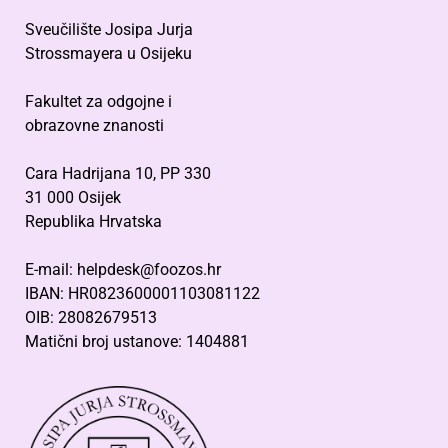
Sveučilište Josipa Jurja
Strossmayera u Osijeku
Fakultet za odgojne i
obrazovne znanosti
Cara Hadrijana 10, PP 330
31 000 Osijek
Republika Hrvatska
E-mail: helpdesk@foozos.hr
IBAN: HR0823600001103081122
OIB: 28082679513
Matični broj ustanove: 1404881