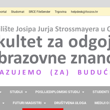
ortal
Studomat
SRCE FileSender
Trgovina
helpdesk@foozos.hr
STUDIJI
POSLIJEDIPLOMSKI STUDIJ
STUDENTI
FUTURI MAGISTRI
DRUŠTVENA ULOGA
MEDIJI O