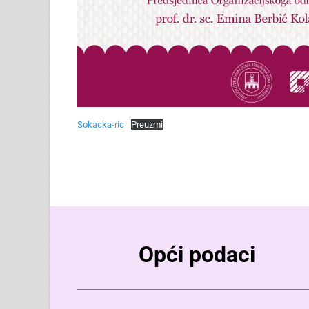
Sokacka-ric
Preuzmi
Opći podaci