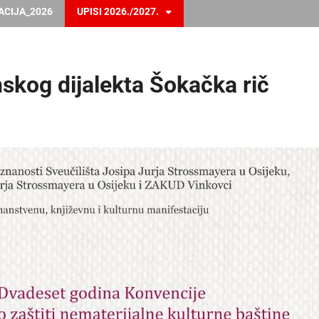
ACIJA_2026
UPISI 2026./2027.
skog dijalekta Šokačka rič