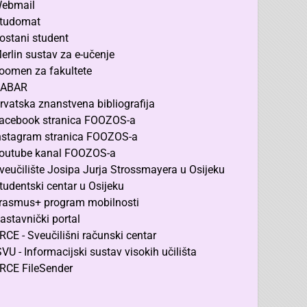
ebmail
tudomat
ostani student
erlin sustav za e-učenje
oomen za fakultete
ABAR
rvatska znanstvena bibliografija
acebook stranica FOOZOS-a
nstagram stranica FOOZOS-a
outube kanal FOOZOS-a
veučilište Josipa Jurja Strossmayera u Osijeku
tudentski centar u Osijeku
rasmus+ program mobilnosti
astavnički portal
RCE - Sveučilišni računski centar
SVU - Informacijski sustav visokih učilišta
RCE FileSender