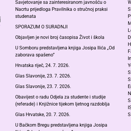
Savjetovanje sa zainteresiranom javnošću o
W
Nacrtu prijedloga Pravilnika o stručnoj praksi
S
studenata
P
M
SPORAZUM O SURADNJI
L
Objavljen je novi broj časopisa Život i škola
D
H
U Somboru predstavljena knjiga Josipa Ilića „Od
F
zaborava spašeno”
I
Hrvatska riječ, 24. 7. 2026.
Y
S
Glas Slavonije, 23. 7. 2026.
S
Glas Slavonije, 23. 7. 2026.
E
N
Obavijest o radu Odjela za studente i studije
S
(referade) i Knjižnice tijekom ljetnog razdoblja
I
Glas Hrvatske, 20. 7. 2026.
S
U Bačkom Bregu predstavljena knjiga Josipa