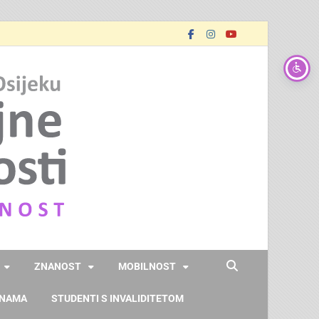
FOOZOS
Obrazujemo (za) budućnost
ZNANOST
MOBILNOST
 NAMA
STUDENTI S INVALIDITETOM