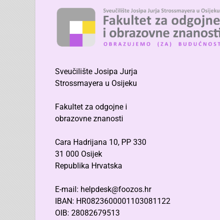
Sveučilište Josipa Jurja
Strossmayera u Osijeku
Fakultet za odgojne i
obrazovne znanosti
Cara Hadrijana 10, PP 330
31 000 Osijek
Republika Hrvatska
E-mail: helpdesk@foozos.hr
IBAN: HR0823600001103081122
OIB: 28082679513