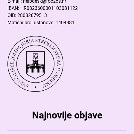
E-mail: helpdesk@foozos.hr
IBAN: HR0823600001103081122
OIB: 28082679513
Matični broj ustanove: 1404881
Najnovije objave