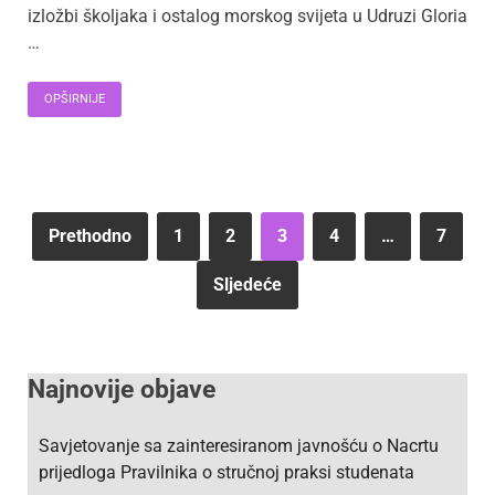
izložbi školjaka i ostalog morskog svijeta u Udruzi Gloria
…
OPŠIRNIJE
Prethodno
1
2
3
4
…
7
Sljedeće
Najnovije objave
Savjetovanje sa zainteresiranom javnošću o Nacrtu
prijedloga Pravilnika o stručnoj praksi studenata