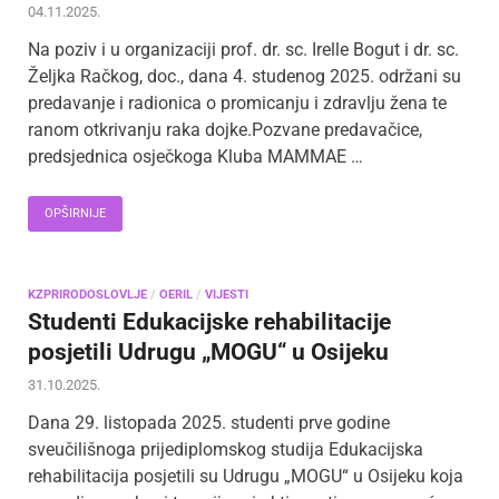
04.11.2025.
Na poziv i u organizaciji prof. dr. sc. Irelle Bogut i dr. sc.
Željka Račkog, doc., dana 4. studenog 2025. održani su
predavanje i radionica o promicanju i zdravlju žena te
ranom otkrivanju raka dojke.Pozvane predavačice,
predsjednica osječkoga Kluba MAMMAE …
OPŠIRNIJE
KZPRIRODOSLOVLJE
/
OERIL
/
VIJESTI
Studenti Edukacijske rehabilitacije
posjetili Udrugu „MOGU“ u Osijeku
31.10.2025.
Dana 29. listopada 2025. studenti prve godine
sveučilišnoga prijediplomskog studija Edukacijska
rehabilitacija posjetili su Udrugu „MOGU“ u Osijeku koja