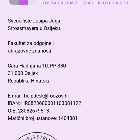
Sveučilište Josipa Jurja
Strossmayera u Osijeku
Fakultet za odgojne i
obrazovne znanosti
Cara Hadrijana 10, PP 330
31 000 Osijek
Republika Hrvatska
E-mail: helpdesk@foozos.hr
IBAN: HR0823600001103081122
OIB: 28082679513
Matični broj ustanove: 1404881