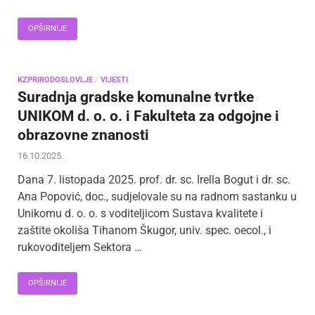
OPŠIRNIJE
KZPRIRODOSLOVLJE
/
VIJESTI
Suradnja gradske komunalne tvrtke
UNIKOM d. o. o. i Fakulteta za odgojne i
obrazovne znanosti
16.10.2025.
Dana 7. listopada 2025. prof. dr. sc. Irella Bogut i dr. sc.
Ana Popović, doc., sudjelovale su na radnom sastanku u
Unikomu d. o. o. s voditeljicom Sustava kvalitete i
zaštite okoliša Tihanom Škugor, univ. spec. oecol., i
rukovoditeljem Sektora …
OPŠIRNIJE