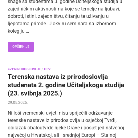
snage sa studentima 3. godine Učiteljskoga studija u
zajedničkim aktivnostima koje se temelje na ljubavi,
dobroti, istini, zajedništvu, čitanju te uživanju u
ljepotama prirode. U okviru seminara na izbornom
kolegiju …
OPŠIRNIJE
KZPRIRODOSLOVLJE
/
OPZ
Terenska nastava iz prirodoslovlja
studenata 2. godine Učiteljskoga studija
(23. svibnja 2025.)
29.05.2025.
Ni loši vremenski uvjeti nisu spriječili održavanje
terenske nastave iz prirodoslovlja u osječkoj Tvrđi,
obilazak obaloutvrde rijeke Drave i posjet jedinstvenoj i
najvećoj u Hrvatskoj, ali i srednjoj Europi – Stalnoj