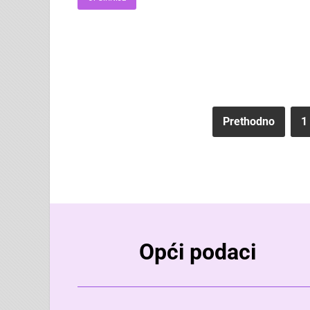
Prethodno
1
Opći podaci