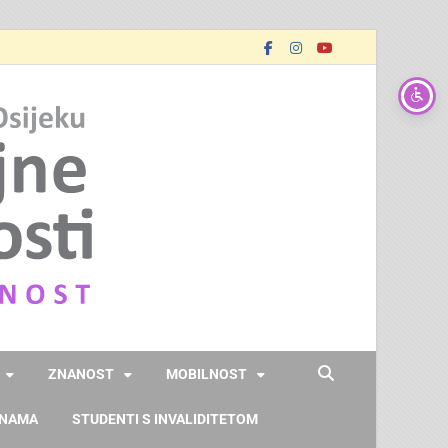
FOOZOS
Obrazujemo (za) budućnost
ZNANOST
MOBILNOST
 NAMA
STUDENTI S INVALIDITETOM