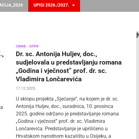
ACIJA_2026
UPISI 2026./2027.
CINKB
/
OPPIF
.,
Dr. sc. Antonija Huljev, doc.,
sudjelovala u predstavljanju romana
„Godina i vječnost” prof. dr. sc.
Vladimira Lončarevića
17.12.2025.
U sklopu projekta „Sjećanje”, na kojem je dr. sc.
Antonija Huljev, doc., suradnica, 10. prosinca
ca
2025. godine održano je predstavljanje romana
„Godina i vječnost” prof. dr. sc. Vladimira
Lončarevića. Predstavljanje je upriličeno u
Hrvatskom narodnom kazalištu u Osijeku, a