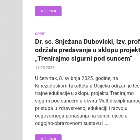
OPŠIRNIJE
OPPIF
Dr. sc. Snježana Dubovicki, izv. prof
održala predavanje u sklopu projek
„Trenirajmo sigurni pod suncem”
14.05.2025.
U četvrtak, 8. svibnja 2025. godine, na
Kineziološkom fakultetu u Osijeku održan je teč
trajne edukacije u sklopu projekta Trenirajmo
sigurni pod suncem u okviru Multidisciplinarno
pristupa u zdravstvenoj edukaciji i razvoju
odgovornoga ponašanja na suncu djece u
odgojno-obrazovnom sustavu i …
OPŠIRNIJE