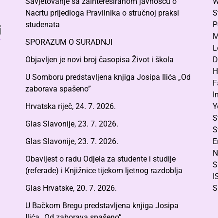
Savjetovanje sa zainteresiranom javnošću o
W
Nacrtu prijedloga Pravilnika o stručnoj praksi
S
studenata
P
M
SPORAZUM O SURADNJI
L
Objavljen je novi broj časopisa Život i škola
D
H
U Somboru predstavljena knjiga Josipa Ilića „Od
F
zaborava spašeno”
I
Hrvatska riječ, 24. 7. 2026.
Y
S
Glas Slavonije, 23. 7. 2026.
S
Glas Slavonije, 23. 7. 2026.
E
N
Obavijest o radu Odjela za studente i studije
S
(referade) i Knjižnice tijekom ljetnog razdoblja
I
Glas Hrvatske, 20. 7. 2026.
S
U Bačkom Bregu predstavljena knjiga Josipa
Ilića „Od zaborava spašeno”