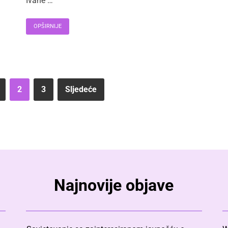
Ivane …
OPŠIRNIJE
2
3
Sljedeće
Najnovije objave