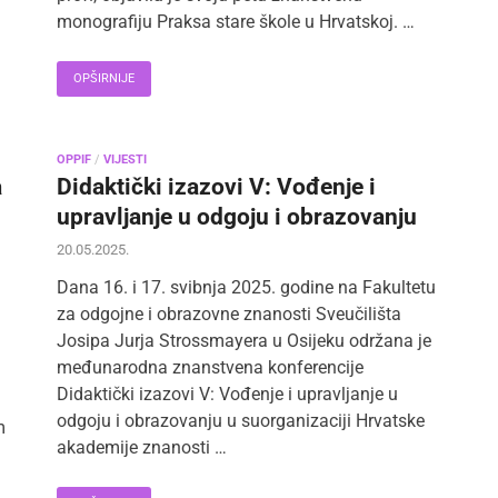
monografiju Praksa stare škole u Hrvatskoj. …
OPŠIRNIJE
OPPIF
/
VIJESTI
a
Didaktički izazovi V: Vođenje i
upravljanje u odgoju i obrazovanju
20.05.2025.
Dana 16. i 17. svibnja 2025. godine na Fakultetu
za odgojne i obrazovne znanosti Sveučilišta
Josipa Jurja Strossmayera u Osijeku održana je
međunarodna znanstvena konferencije
Didaktički izazovi V: Vođenje i upravljanje u
odgoju i obrazovanju u suorganizaciji Hrvatske
m
akademije znanosti …