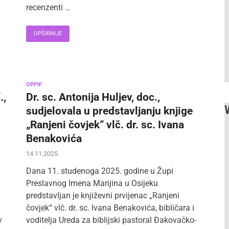
recenzenti …
OPŠIRNIJE
OPPIF
.,
Dr. sc. Antonija Huljev, doc.,
sudjelovala u predstavljanju knjige
„Ranjeni čovjek“ vlč. dr. sc. Ivana
Benakovića
14.11.2025.
Dana 11. studenoga 2025. godine u Župi
Preslavnog Imena Marijina u Osijeku
predstavljan je književni prvijenac „Ranjeni
čovjek“ vlč. dr. sc. Ivana Benakovića, bibličara i
y
voditelja Ureda za biblijski pastoral Đakovačko-