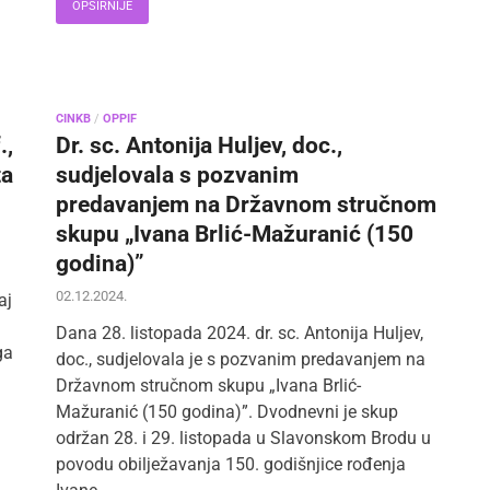
OPŠIRNIJE
CINKB
/
OPPIF
.,
Dr. sc. Antonija Huljev, doc.,
ta
sudjelovala s pozvanim
predavanjem na Državnom stručnom
skupu „Ivana Brlić-Mažuranić (150
godina)”
02.12.2024.
aj
Dana 28. listopada 2024. dr. sc. Antonija Huljev,
ga
doc., sudjelovala je s pozvanim predavanjem na
Državnom stručnom skupu „Ivana Brlić-
Mažuranić (150 godina)”. Dvodnevni je skup
održan 28. i 29. listopada u Slavonskom Brodu u
povodu obilježavanja 150. godišnjice rođenja