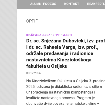
ALUMNI FOOZOS
KONTAKT
REAKREDIT
OPPIF
DRUŠTVENA ULOGA
/
OPPIF
/
VIJESTI
Dr. sc. Snježana Dubovicki, izv. prof
i dr. sc. Rahaela Varga, izv. prof.,
održale predavanja i radionice
nastavnicima Kineziološkoga
fakulteta u Osijeku
30.12.2025.
Na Kineziološkom fakultetu u Osijeku 3. prosin
2025. održana je didaktička radionica s ciljem
unaprjeđenja nastavničkih kompetencija i
kvalitete nastavnoga procesa. Program je
obuhvatio dvije povezane tematske cjeline –