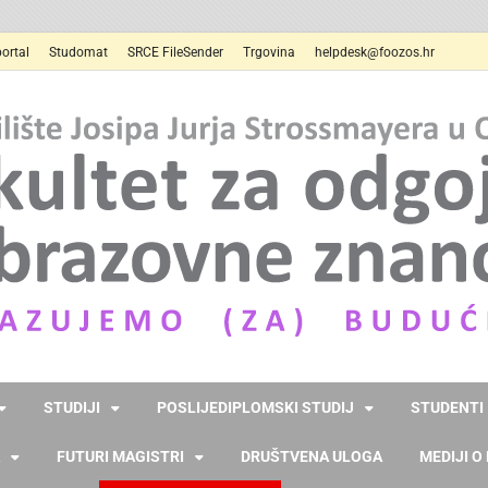
ortal
Studomat
SRCE FileSender
Trgovina
helpdesk@foozos.hr
STUDIJI
POSLIJEDIPLOMSKI STUDIJ
STUDENTI
FUTURI MAGISTRI
DRUŠTVENA ULOGA
MEDIJI O