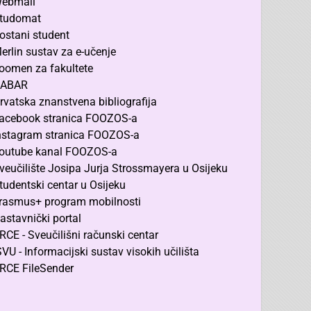
ebmail
tudomat
ostani student
erlin sustav za e-učenje
oomen za fakultete
ABAR
rvatska znanstvena bibliografija
acebook stranica FOOZOS-a
nstagram stranica FOOZOS-a
outube kanal FOOZOS-a
veučilište Josipa Jurja Strossmayera u Osijeku
tudentski centar u Osijeku
rasmus+ program mobilnosti
astavnički portal
RCE - Sveučilišni računski centar
SVU - Informacijski sustav visokih učilišta
RCE FileSender