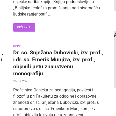
osječke nadbiskupije. Knjiga podnaslovljena
„Biblijsko-teološka promišljanja nad stvarnošću
ljudske ranjenosti“ …
OPŠIRNIJE
OPPIF
.,
Dr. sc. Snježana Dubovicki, izv. prof.,
u
i dr. sc. Emerik Munjiza, izv. prof.,
objavili petu znanstvenu
monografiju
15.09.2025.
Pročelnica Odsjeka za pedagogiju, povijest i
filozofiju pri Fakultetu za odgojne i obrazovne
znanosti dr. sc. Snježana Dubovicki, izv. prof., u
suautorstvu s dr. sc. Emerikom Munjizom, izv.
prof., objavila je svoju petu znanstvenu