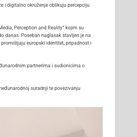
 i digitalno okruženje oblikuju percepciju
Media, Perception and Reality“ kojim su
 do danas. Poseban naglasak stavljen je na
romišljaju europski identitet, pripadnost i
međunarodnim partnerima i sudionicima o
 međunarodnoj suradnji te povezivanju