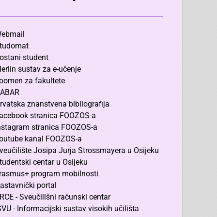
ebmail
tudomat
ostani student
erlin sustav za e-učenje
oomen za fakultete
ABAR
rvatska znanstvena bibliografija
acebook stranica FOOZOS-a
nstagram stranica FOOZOS-a
outube kanal FOOZOS-a
veučilište Josipa Jurja Strossmayera u Osijeku
tudentski centar u Osijeku
rasmus+ program mobilnosti
astavnički portal
RCE - Sveučilišni računski centar
SVU - Informacijski sustav visokih učilišta