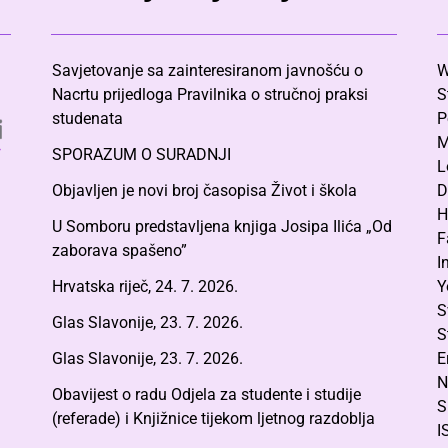
Savjetovanje sa zainteresiranom javnošću o
W
Nacrtu prijedloga Pravilnika o stručnoj praksi
S
studenata
P
M
SPORAZUM O SURADNJI
L
Objavljen je novi broj časopisa Život i škola
D
H
U Somboru predstavljena knjiga Josipa Ilića „Od
F
zaborava spašeno”
I
Hrvatska riječ, 24. 7. 2026.
Y
S
Glas Slavonije, 23. 7. 2026.
S
Glas Slavonije, 23. 7. 2026.
E
N
Obavijest o radu Odjela za studente i studije
S
(referade) i Knjižnice tijekom ljetnog razdoblja
I