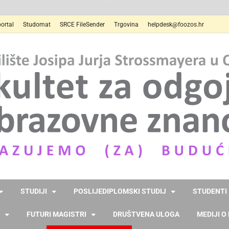
ortal
Studomat
SRCE FileSender
Trgovina
helpdesk@foozos.hr
STUDIJI
POSLIJEDIPLOMSKI STUDIJ
STUDENTI
FUTURI MAGISTRI
DRUŠTVENA ULOGA
MEDIJI O