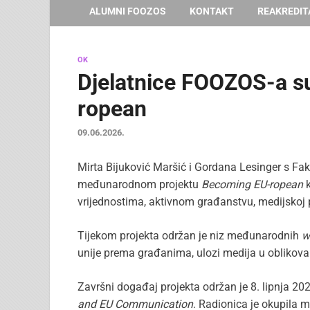
ALUMNI FOOZOS
KONTAKT
REAKREDIT
OK
Djelatnice FOOZOS-a s
ropean
09.06.2026.
Mirta Bijuković Maršić i Gordana Lesinger s Fak
međunarodnom projektu
Becoming EU-ropean
k
vrijednostima, aktivnom građanstvu, medijskoj 
Tijekom projekta održan je niz međunarodnih
w
unije prema građanima, ulozi medija u oblikova
Završni događaj projekta održan je 8. lipnja 20
and EU Communication
. Radionica je okupila m