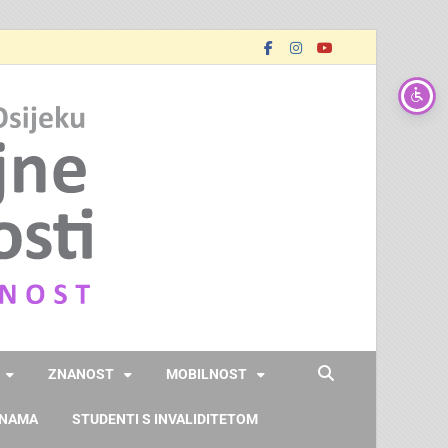
FOOZOS
Obrazujemo (za) budućnost
ZNANOST
MOBILNOST
 NAMA
STUDENTI S INVALIDITETOM