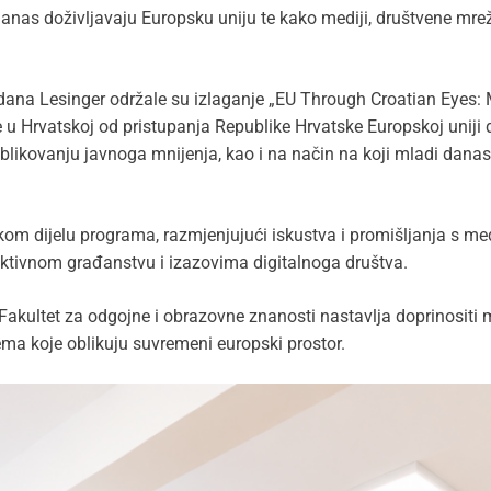
anas doživljavaju Europsku uniju te kako mediji, društvene mreže
dana Lesinger održale su izlaganje „EU Through Croatian Eyes: 
e u Hrvatskoj od pristupanja Republike Hrvatske Europskoj uniji
likovanju javnoga mnijenja, kao i na način na koji mladi danas p
ičkom dijelu programa, razmjenjujući iskustva i promišljanja s 
aktivnom građanstvu i izazovima digitalnoga društva.
Fakultet za odgojne i obrazovne znanosti nastavlja doprinositi
ema koje oblikuju suvremeni europski prostor.