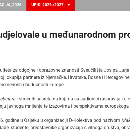
ACIJA_2026
UPISI 2026./2027.
udjelovale u međunarodnom pr
ulteta za odgojne i obrazovne znanosti Sveučilišta Josipa Jurj
oji okuplja partnere iz Njemačke, Hrvatske, Bosne i Hercegovine 
pismenosti i budućnosti Europe.
ebinara
i stručnih susreta na kojima su sudionici raspravljali o
nju javnoga mnijenja te izazovima i perspektivama europskoga 
26. godine u Osijeku u organizaciji D-Kolektiva pod nazivom
Maki
lade, studente, predstavnike organizacija civilnoga društva, obra