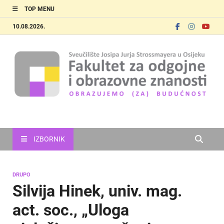
TOP MENU
10.08.2026.
FOOZOS
Obrazujemo (za) budućnost
IZBORNIK
DRUPO
Silvija Hinek, univ. mag.
act. soc., „Uloga