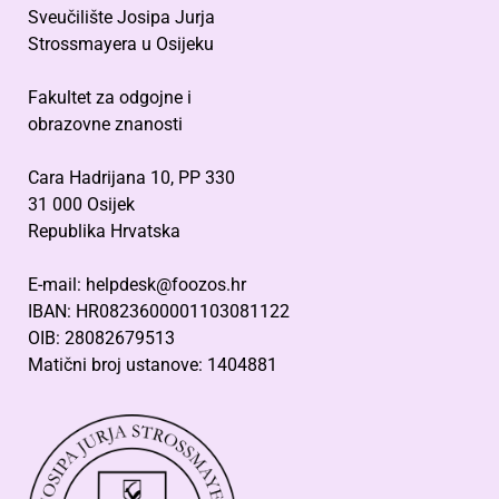
Sveučilište Josipa Jurja
Strossmayera u Osijeku
Fakultet za odgojne i
obrazovne znanosti
Cara Hadrijana 10, PP 330
31 000 Osijek
Republika Hrvatska
E-mail: helpdesk@foozos.hr
IBAN: HR0823600001103081122
OIB: 28082679513
Matični broj ustanove: 1404881