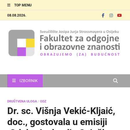
TOP MENU
08.08.2026.
FOOZOS
Obrazujemo (za) budućnost
IZBORNIK
DRUŠTVENA ULOGA
/
ODZ
Dr. sc. Višnja Vekić-Kljaić,
doc., gostovala u emisiji