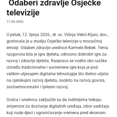
Odaberi zdravlje Osječke
televizije
17.06.2026.
U petak, 12. lipnja 2026., dr. sc. Višnja Vekić-Kljaić, doc.,
gostovala je u studiju Osječke televizije u mozaičnoj
emisiji Odaberi zdravlje urednice Karmele Bebek. Tema
razgovora bila je igra djeteta, odnosno dobrobit igre za
razvoj i zdravlje djeteta. Rasprava se vodila oko razlike
između tradicionalne i suvremene igre koja je pod
velikim utjecajem digitalne tehnologije što štetno utječe
na cjelokupni razvoj djeteta, osobito na razvoj govora,
socioemocionalni i tjelesni razvoj.
Gošća i urednica zaključile su da roditeljima trebaju
smjernice za doziranje digitalnih uređaja, izbor sadržaja
koji nude djeci i ograničavanje vremena pred ekranom.