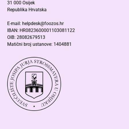
31 000 Osijek
Republika Hrvatska
E-mail: helpdesk@foozos.hr
IBAN: HR0823600001103081122
OIB: 28082679513
Matični broj ustanove: 1404881