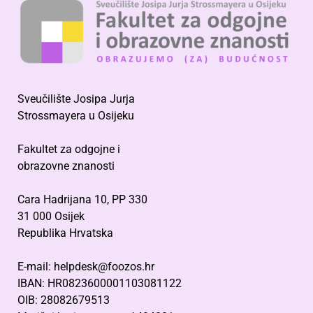
Sveučilište Josipa Jurja
Strossmayera u Osijeku
Fakultet za odgojne i
obrazovne znanosti
Cara Hadrijana 10, PP 330
31 000 Osijek
Republika Hrvatska
E-mail: helpdesk@foozos.hr
IBAN: HR0823600001103081122
OIB: 28082679513