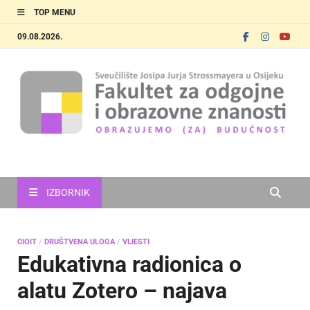
TOP MENU
09.08.2026.
FOOZOS
Obrazujemo (za) budućnost
IZBORNIK
CIOIT
/
DRUŠTVENA ULOGA
/
VIJESTI
Edukativna radionica o
alatu Zotero – najava