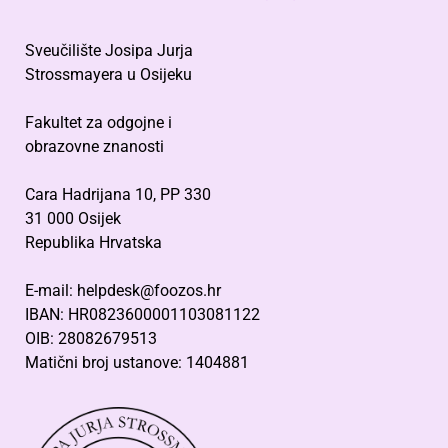
Sveučilište Josipa Jurja
Strossmayera u Osijeku
Fakultet za odgojne i
obrazovne znanosti
Cara Hadrijana 10, PP 330
31 000 Osijek
Republika Hrvatska
E-mail: helpdesk@foozos.hr
IBAN: HR0823600001103081122
OIB: 28082679513
Matični broj ustanove: 1404881