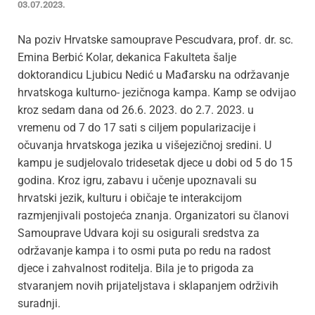
03.07.2023.
Na poziv Hrvatske samouprave Pescudvara, prof. dr. sc.
Emina Berbić Kolar, dekanica Fakulteta šalje
doktorandicu Ljubicu Nedić u Mađarsku na održavanje
hrvatskoga kulturno- jezičnoga kampa. Kamp se odvijao
kroz sedam dana od 26.6. 2023. do 2.7. 2023. u
vremenu od 7 do 17 sati s ciljem popularizacije i
očuvanja hrvatskoga jezika u višejezičnoj sredini. U
kampu je sudjelovalo tridesetak djece u dobi od 5 do 15
godina. Kroz igru, zabavu i učenje upoznavali su
hrvatski jezik, kulturu i običaje te interakcijom
razmjenjivali postojeća znanja. Organizatori su članovi
Samouprave Udvara koji su osigurali sredstva za
održavanje kampa i to osmi puta po redu na radost
djece i zahvalnost roditelja. Bila je to prigoda za
stvaranjem novih prijateljstava i sklapanjem održivih
suradnji.