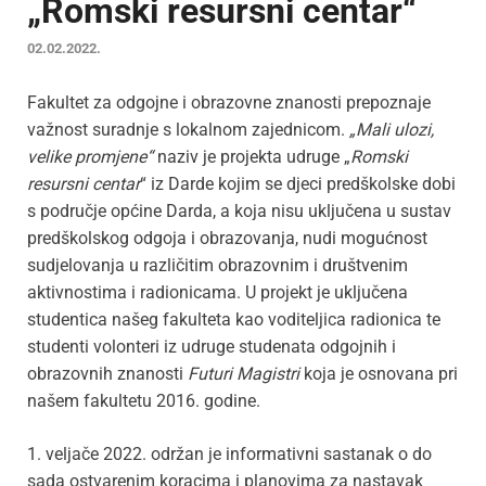
„Romski resursni centar“
02.02.2022.
Fakultet za odgojne i obrazovne znanosti prepoznaje
važnost suradnje s lokalnom zajednicom.
„Mali ulozi,
velike promjene“
naziv je projekta udruge „
Romski
resursni centar
“ iz Darde kojim se djeci predškolske dobi
s područje općine Darda, a koja nisu uključena u sustav
predškolskog odgoja i obrazovanja, nudi mogućnost
sudjelovanja u različitim obrazovnim i društvenim
aktivnostima i radionicama. U projekt je uključena
studentica našeg fakulteta kao voditeljica radionica te
studenti volonteri iz udruge studenata odgojnih i
obrazovnih znanosti
Futuri Magistri
koja je osnovana pri
našem fakultetu 2016. godine.
1. veljače 2022. održan je informativni sastanak o do
sada ostvarenim koracima i planovima za nastavak