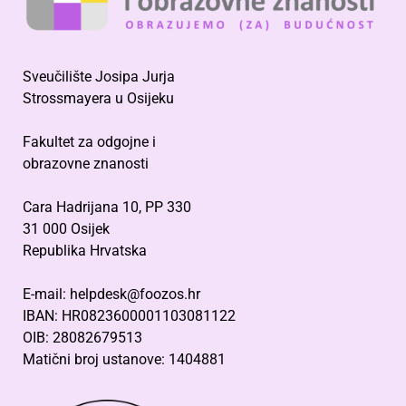
Sveučilište Josipa Jurja
Strossmayera u Osijeku
Fakultet za odgojne i
obrazovne znanosti
Cara Hadrijana 10, PP 330
31 000 Osijek
Republika Hrvatska
E-mail: helpdesk@foozos.hr
IBAN: HR0823600001103081122
OIB: 28082679513
Matični broj ustanove: 1404881