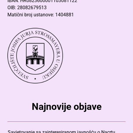
IBAN: HR0823600001103081122
OIB: 28082679513
Matični broj ustanove: 1404881
Najnovije objave
Savjetovanje sa zainteresiranom javnošću o Nacrtu