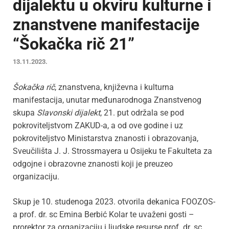
dijalektu u okviru kulturne i
znanstvene manifestacije
“Šokačka rič 21”
13.11.2023.
Šokačka rič
, znanstvena, književna i kulturna
manifestacija, unutar međunarodnoga Znanstvenog
skupa
Slavonski dijalekt
, 21. put održala se pod
pokroviteljstvom ZAKUD-a, a od ove godine i uz
pokroviteljstvo Ministarstva znanosti i obrazovanja,
Sveučilišta J. J. Strossmayera u Osijeku te Fakulteta za
odgojne i obrazovne znanosti koji je preuzeo
organizaciju.
Skup je 10. studenoga 2023. otvorila dekanica FOOZOS-
a prof. dr. sc Emina Berbić Kolar te uvaženi gosti –
prorektor za organizaciju i ljudske resurse prof. dr. sc.