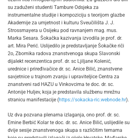
su zaduženi studenti Tambure Odsjeka za
instrumentalne studije i kompoziciju s teorijom glazbe
Akademije za umjetnost i kulturu Sveučilišta J. J.
Strossmayera u Osijeku pod ravnanjem mag. mus.
Marka Sesara. Šokačka kazivanja izvodila je prof. dr.
art. Mira Perić. Uslijedilo je predstavljanje Šokačke riči
2o, Zbornika radova znanstvenoga skupa Slavonski
dijalekt recenzentica prof. dr. sc Ljiljane Kolenić,
urednice i priređivačice dr. sc. Anice Bilić, znanstvene
savjetnice u trajnom zvanju i upraviteljice Centra za
znanstveni rad HAZU u Vinkovcima te doc. dr. sc.
Antonije Huljev, koja je predstavila službenu mrežnu
stranicu manifestacije (
https://sokacka-ric.webnode.hr
).
Uz dva pozvana plenarna izlaganja, ono prof. dr. sc.
Emine Berbić Kolar te doc. dr. sc. Anice Bilić, uslijedile su
dvije sesije znanstvenoga skupa s različitim temama
koje su predstavili izlagači iz cijele Hrvatske, Mađarske,