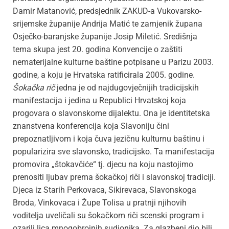
Damir Matanović, predsjednik ZAKUD-a Vukovarsko-
srijemske županije Andrija Matić te zamjenik župana
Osječko-baranjske županije Josip Miletić. Središnja
tema skupa jest 20. godina Konvencije o zaštiti
nematerijalne kulturne baštine potpisane u Parizu 2003.
godine, a koju je Hrvatska ratificirala 2005. godine.
Šokačka rič
jedna je od najdugovječnijih tradicijskih
manifestacija i jedina u Republici Hrvatskoj koja
progovara o slavonskome dijalektu. Ona je identitetska
znanstvena konferencija koja Slavoniju čini
prepoznatljivom i koja čuva jezičnu kulturnu baštinu i
popularizira sve slavonsko, tradicijsko. Ta manifestacija
promovira „štokavčiće“ tj. djecu na koju nastojimo
prenositi ljubav prema šokačkoj riči i slavonskoj tradiciji.
Djeca iz Starih Perkovaca, Sikirevaca, Slavonskoga
Broda, Vinkovaca i Župe Tolisa u pratnji njihovih
voditelja uveličali su šokačkom riči scenski program i
ozarili lica mnogobrojnih sudionika. Za glazbeni dio bili