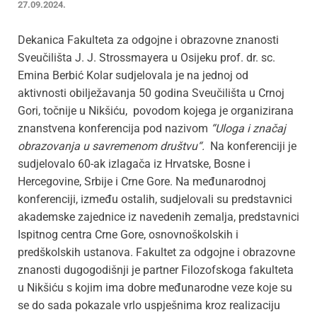
27.09.2024.
Dekanica Fakulteta za odgojne i obrazovne znanosti
Sveučilišta J. J. Strossmayera u Osijeku prof. dr. sc.
Emina Berbić Kolar sudjelovala je na jednoj od
aktivnosti obilježavanja 50 godina Sveučilišta u Crnoj
Gori, točnije u Nikšiću, povodom kojega je organizirana
znanstvena konferencija pod nazivom
“Uloga i značaj
obrazovanja u savremenom društvu“.
Na konferenciji je
sudjelovalo 60-ak izlagača iz Hrvatske, Bosne i
Hercegovine, Srbije i Crne Gore. Na međunarodnoj
konferenciji, između ostalih, sudjelovali su predstavnici
akademske zajednice iz navedenih zemalja, predstavnici
Ispitnog centra Crne Gore, osnovnoškolskih i
predškolskih ustanova. Fakultet za odgojne i obrazovne
znanosti dugogodišnji je partner Filozofskoga fakulteta
u Nikšiću s kojim ima dobre međunarodne veze koje su
se do sada pokazale vrlo uspješnima kroz realizaciju