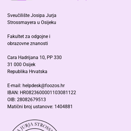
Sveučilište Josipa Jurja
Strossmayera u Osijeku
Fakultet za odgojne i
obrazovne znanosti
Cara Hadrijana 10, PP 330
31 000 Osijek
Republika Hrvatska
E-mail: helpdesk@foozos.hr
IBAN: HR0823600001103081122
OIB: 28082679513
Matični broj ustanove: 1404881