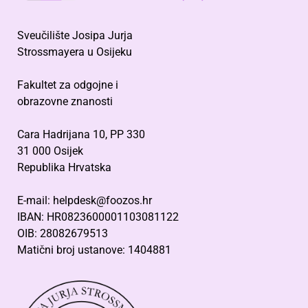
Sveučilište Josipa Jurja
Strossmayera u Osijeku
Fakultet za odgojne i
obrazovne znanosti
Cara Hadrijana 10, PP 330
31 000 Osijek
Republika Hrvatska
E-mail: helpdesk@foozos.hr
IBAN: HR0823600001103081122
OIB: 28082679513
Matični broj ustanove: 1404881