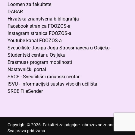
Loomen za fakultete
DABAR
Hrvatska znanstvena bibliografija
Facebook stranica FOOZOS-a
Instagram stranica FOOZOS-a
Youtube kanal FOOZOS-a
Sveučilište Josipa Jurja Strossmayera u Osijeku
Studentski centar u Osijeku
Erasmus+ program mobilnosti
Nastavnički portal
SRCE - Sveučilišni računski centar
ISVU - Informacijski sustav visokih učilišta
SRCE FileSender
Copyright © 2026. Fakultet za odgojne i obrazovne znanosti.
Sva prava pridržana.