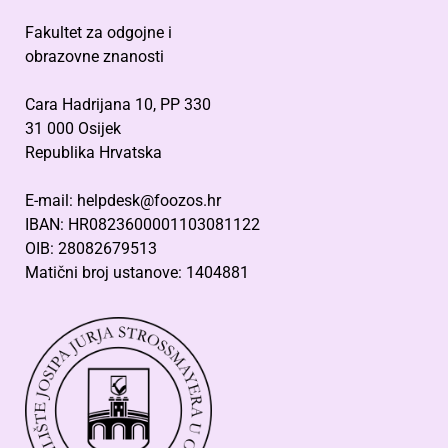
Fakultet za odgojne i
obrazovne znanosti
Cara Hadrijana 10, PP 330
31 000 Osijek
Republika Hrvatska
E-mail: helpdesk@foozos.hr
IBAN: HR0823600001103081122
OIB: 28082679513
Matični broj ustanove: 1404881