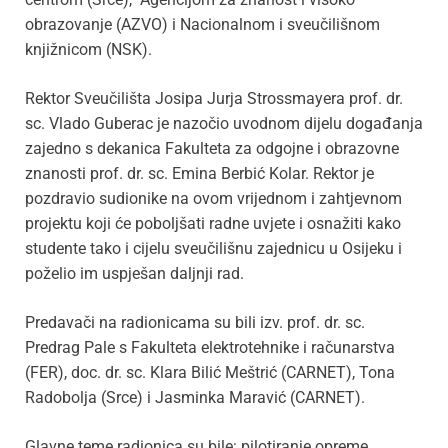
obrazovanje (AZVO) i Nacionalnom i sveučilišnom
knjižnicom (NSK).
Rektor Sveučilišta Josipa Jurja Strossmayera prof. dr.
sc. Vlado Guberac je nazočio uvodnom dijelu događanja
zajedno s dekanica Fakulteta za odgojne i obrazovne
znanosti prof. dr. sc. Emina Berbić Kolar. Rektor je
pozdravio sudionike na ovom vrijednom i zahtjevnom
projektu koji će poboljšati radne uvjete i osnažiti kako
studente tako i cijelu sveučilišnu zajednicu u Osijeku i
poželio im uspješan daljnji rad.
Predavači na radionicama su bili izv. prof. dr. sc.
Predrag Pale s Fakulteta elektrotehnike i računarstva
(FER), doc. dr. sc. Klara Bilić Meštrić (CARNET), Tona
Radobolja (Srce) i Jasminka Maravić (CARNET).
Glavne teme radionica su bile: pilotiranje opreme