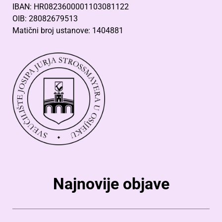
IBAN: HR0823600001103081122
OIB: 28082679513
Matični broj ustanove: 1404881
Najnovije objave