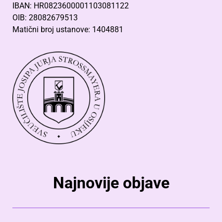
IBAN: HR0823600001103081122
OIB: 28082679513
Matični broj ustanove: 1404881
Najnovije objave