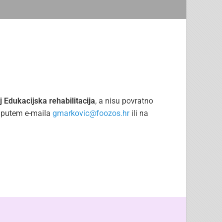
j Edukacijska rehabilitacija
, a nisu povratno
e putem e-maila
gmarkovic@foozos.hr
ili na