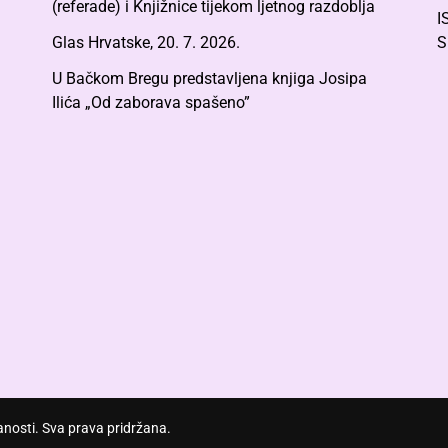
(referade) i Knjižnice tijekom ljetnog razdoblja
I
Glas Hrvatske, 20. 7. 2026.
S
U Bačkom Bregu predstavljena knjiga Josipa
Ilića „Od zaborava spašeno”
nosti. Sva prava pridržana.