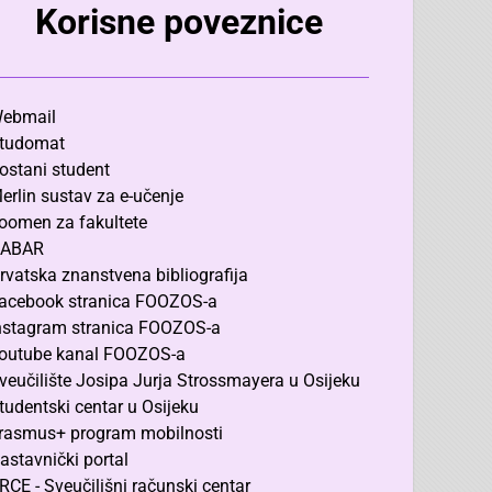
Korisne poveznice
ebmail
tudomat
ostani student
erlin sustav za e-učenje
oomen za fakultete
ABAR
rvatska znanstvena bibliografija
acebook stranica FOOZOS-a
nstagram stranica FOOZOS-a
outube kanal FOOZOS-a
veučilište Josipa Jurja Strossmayera u Osijeku
tudentski centar u Osijeku
rasmus+ program mobilnosti
astavnički portal
RCE - Sveučilišni računski centar