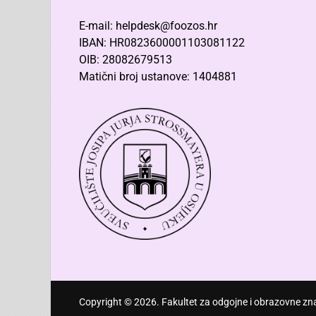
E-mail: helpdesk@foozos.hr
IBAN: HR0823600001103081122
OIB: 28082679513
Matični broj ustanove: 1404881
Copyright © 2026. Fakultet za odgojne i obrazovne zna