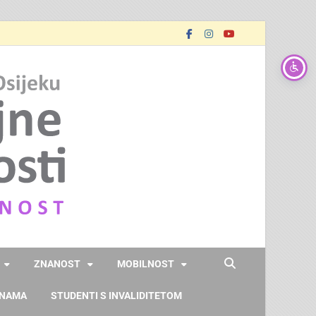
FOOZOS
Obrazujemo (za) budućnost
ZNANOST
MOBILNOST
 NAMA
STUDENTI S INVALIDITETOM