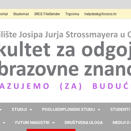
ortal
Studomat
SRCE FileSender
Trgovina
helpdesk@foozos.hr
STUDIJI
POSLIJEDIPLOMSKI STUDIJ
STUDENTI
FUTURI MAGISTRI
DRUŠTVENA ULOGA
MEDIJI O