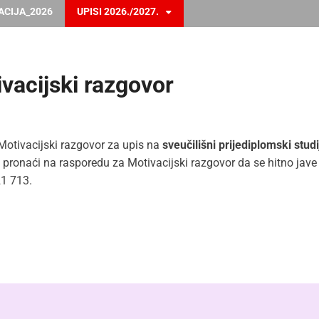
ACIJA_2026
UPISI 2026./2027.
vacijski razgovor
a Motivacijski razgovor za upis na
sveučilišni prijediplomski studi
e pronaći na rasporedu za Motivacijski razgovor da se hitno jav
21 713.