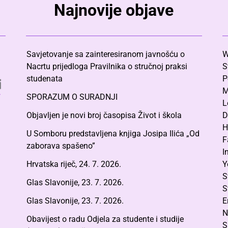
Najnovije objave
Savjetovanje sa zainteresiranom javnošću o
W
Nacrtu prijedloga Pravilnika o stručnoj praksi
S
studenata
P
M
SPORAZUM O SURADNJI
L
Objavljen je novi broj časopisa Život i škola
D
H
U Somboru predstavljena knjiga Josipa Ilića „Od
F
zaborava spašeno”
I
Hrvatska riječ, 24. 7. 2026.
Y
S
Glas Slavonije, 23. 7. 2026.
S
Glas Slavonije, 23. 7. 2026.
E
N
Obavijest o radu Odjela za studente i studije
S