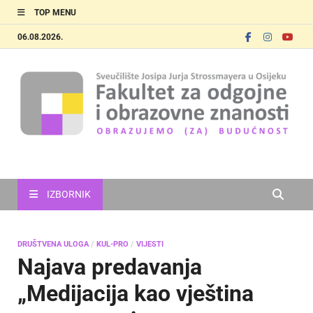
TOP MENU
06.08.2026.
FOOZOS
Obrazujemo (za) budućnost
IZBORNIK
DRUŠTVENA ULOGA
/
KUL-PRO
/
VIJESTI
Najava predavanja
„Medijacija kao vještina