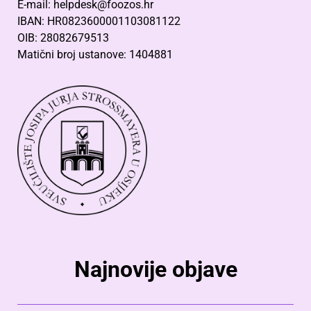
E-mail: helpdesk@foozos.hr
IBAN: HR0823600001103081122
OIB: 28082679513
Matični broj ustanove: 1404881
Najnovije objave