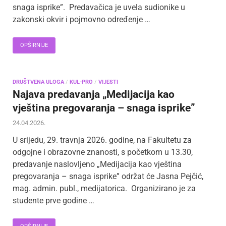
snaga isprike”. Predavačica je uvela sudionike u
zakonski okvir i pojmovno određenje …
OPŠIRNIJE
DRUŠTVENA ULOGA
/
KUL-PRO
/
VIJESTI
Najava predavanja „Medijacija kao
vještina pregovaranja – snaga isprike”
24.04.2026.
U srijedu, 29. travnja 2026. godine, na Fakultetu za
odgojne i obrazovne znanosti, s početkom u 13.30,
predavanje naslovljeno „Medijacija kao vještina
pregovaranja – snaga isprike” održat će Jasna Pejčić,
mag. admin. publ., medijatorica. Organizirano je za
studente prve godine …