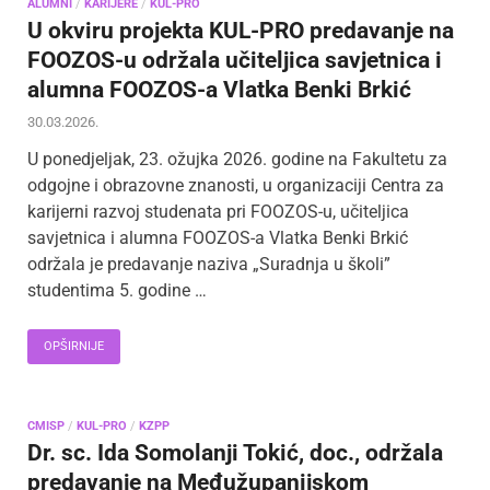
ALUMNI
/
KARIJERE
/
KUL-PRO
U okviru projekta KUL-PRO predavanje na
FOOZOS-u održala učiteljica savjetnica i
alumna FOOZOS-a Vlatka Benki Brkić
30.03.2026.
U ponedjeljak, 23. ožujka 2026. godine na Fakultetu za
odgojne i obrazovne znanosti, u organizaciji Centra za
karijerni razvoj studenata pri FOOZOS-u, učiteljica
savjetnica i alumna FOOZOS-a Vlatka Benki Brkić
održala je predavanje naziva „Suradnja u školi”
studentima 5. godine …
OPŠIRNIJE
CMISP
/
KUL-PRO
/
KZPP
Dr. sc. Ida Somolanji Tokić, doc., održala
predavanje na Međužupanijskom