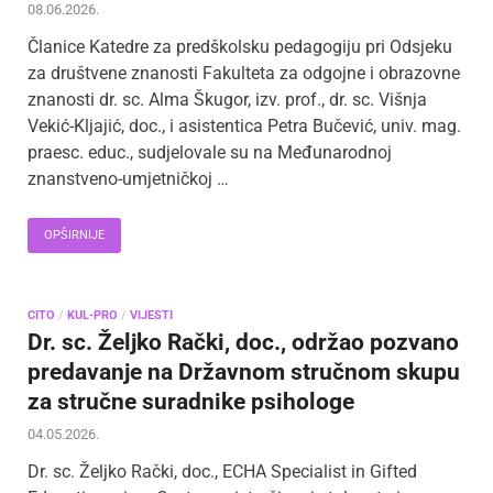
08.06.2026.
Članice Katedre za predškolsku pedagogiju pri Odsjeku
za društvene znanosti Fakulteta za odgojne i obrazovne
znanosti dr. sc. Alma Škugor, izv. prof., dr. sc. Višnja
Vekić-Kljajić, doc., i asistentica Petra Bučević, univ. mag.
praesc. educ., sudjelovale su na Međunarodnoj
znanstveno-umjetničkoj …
OPŠIRNIJE
CITO
/
KUL-PRO
/
VIJESTI
Dr. sc. Željko Rački, doc., održao pozvano
predavanje na Državnom stručnom skupu
za stručne suradnike psihologe
04.05.2026.
Dr. sc. Željko Rački, doc., ECHA Specialist in Gifted